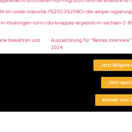
genknecht-profitieren-von-migration-und-ukrainehilfe-ld
l-im-osten-klatsche-f%25C3%25BCr-die-ampel-regierung
d-in-thueringen-vorn-cdu-knappes-ergebnis-in-sachsen-2-
atie bewahren und
Auszeichnung für "Bestes Interview
2024
Jetzt Mitglied
Jetzt spen
Kontakt zum 