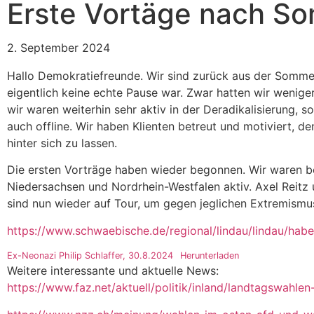
Erste Vortäge nach S
2. September 2024
Hallo Demokratiefreunde. Wir sind zurück aus der Somm
eigentlich keine echte Pause war. Zwar hatten wir wenig
wir waren weiterhin sehr aktiv in der Deradikalisierung, s
auch offline. Wir haben Klienten betreut und motiviert, d
hinter sich zu lassen.
Die ersten Vorträge haben wieder begonnen. Wir waren be
Niedersachsen und Nordrhein-Westfalen aktiv. Axel Reitz u
sind nun wieder auf Tour, um gegen jeglichen Extremism
https://www.schwaebische.de/regional/lindau/lindau/hab
Ex-Neonazi Philip Schlaffer, 30.8.2024
Herunterladen
Weitere interessante und aktuelle News:
https://www.faz.net/aktuell/politik/inland/landtagswahle