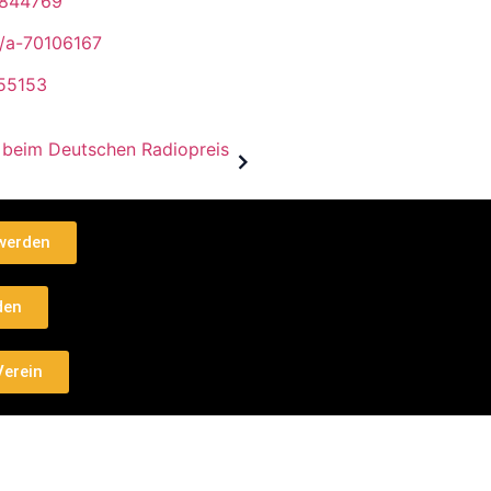
.1844769
/a-70106167
855153
" beim Deutschen Radiopreis
 werden
den
Verein