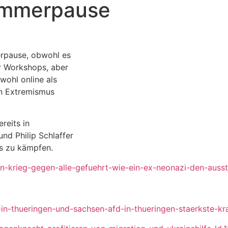
ommerpause
erpause, obwohl es
er Workshops, aber
owohl online als
en Extremismus
reits in
nd Philip Schlaffer
us zu kämpfen.
en-krieg-gegen-alle-gefuehrt-wie-ein-ex-neonazi-den-auss
n-in-thueringen-und-sachsen-afd-in-thueringen-staerkste-k