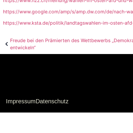
https://www.nzz.ch/meinung/wahlen-im-osten-afd-und-wa
https://www.google.com/amp/s/amp.dw.com/de/nach-wah
https://www.ksta.de/politik/landtagswahlen-im-osten-af
Freude bei den Prämierten des Wettbewerbs „Demokr
entwickeln“
Impressum
Datenschutz