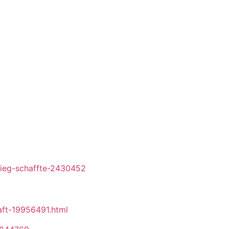
tieg-schaffte-2430452
raft-19956491.html